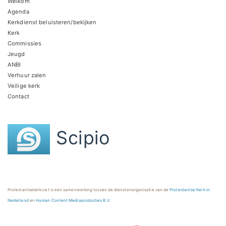
Welkom
Agenda
Kerkdienst beluisteren/bekijken
Kerk
Commissies
Jeugd
ANBI
Verhuur zalen
Veilige kerk
Contact
Scipio
Protestantsekerk.net is een samenwerking tussen de dienstenorganisatie van de
Protestantse Kerk in
Nederland
en
Human Content Mediaproducties B.V.