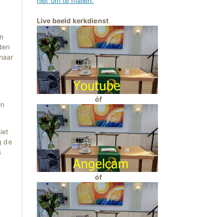
hier om te mailen.
Live beeld kerkdienst
n
den
 naar
óf
in
iet
g de
s
óf