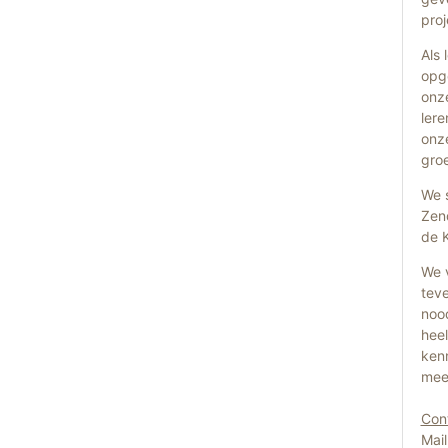
proj
Als
opg
onz
lere
onz
gro
We s
Zend
de 
We v
teve
nood
heel
ken
mee
Con
Mai