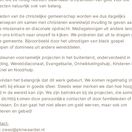
ecten natuurlijk ook van belang.
 leden van de christelijke gemeenschap worden we dus dagelijks
eroepen om samen met christenen wereldwijd invulling te geven aa
e missionaire en diaconale opdracht. Medegelovigen uit andere lan
n ons kritisch naar onszelf te kijken. We proberen dat uit te dragen
e gemeente. Bijvoorbeeld door het uitnodigen van black gospel
epen of dominees uit andere werelddelen.
teunen voornamelijk projecten in het buitenland, onderverdeeld in
ing, Werelddiaconaat, Evangelisatie, Ontwikkelingshulp, Kinderen 
Knel en Noodhulp.
inden het belangrijk dat dit werk gebeurt. We komen regelmatig (n
el!) bij elkaar in goede sfeer. Steeds weer merken we dan hoe hoo
 in de wereld kan zijn. We zijn betrokken bij de projecten, die som
 dichtbij komen door persoonlijke contacten of door familieleden of
nissen. En dan gaat het niet alleen om geld werven, maar ook om
leven en gebed!
tact:
l: zweo@pknwaarder.nl