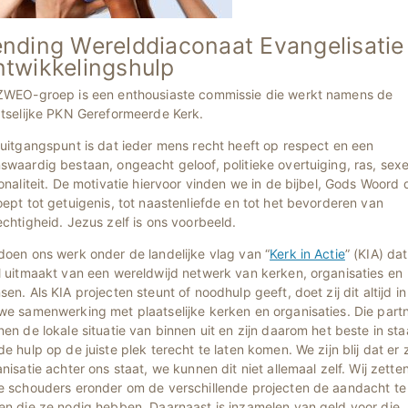
nding Werelddiaconaat Evangelisatie
twikkelingshulp
ZWEO-groep is een enthousiaste commissie die werkt namens de
atselijke PKN Gereformeerde Kerk.
uitgangspunt is dat ieder mens recht heeft op respect en een
waardig bestaan, ongeacht geloof, politieke overtuiging, ras, sexe
onaliteit. De motivatie hiervoor vinden we in de bijbel, Gods Woord 
ept tot getuigenis, tot naastenliefde en tot het bevorderen van
chtigheid. Jezus zelf is ons voorbeeld.
doen ons werk onder de landelijke vlag van “
Kerk in Actie
” (KIA) dat
l uitmaakt van een wereldwijd netwerk van kerken, organisaties en
en. Als KIA projecten steunt of noodhulp geeft, doet zij dit altijd in
we samenwerking met plaatselijke kerken en organisaties. Die part
en de lokale situatie van binnen uit en zijn daarom het beste in sta
e hulp op de juiste plek terecht te laten komen. We zijn blij dat er 
nisatie achter ons staat, we kunnen dit niet allemaal zelf. Wij zette
e schouders eronder om de verschillende projecten de aandacht te
en die ze nodig hebben. Daarnaast is inzamelen van geld voor die