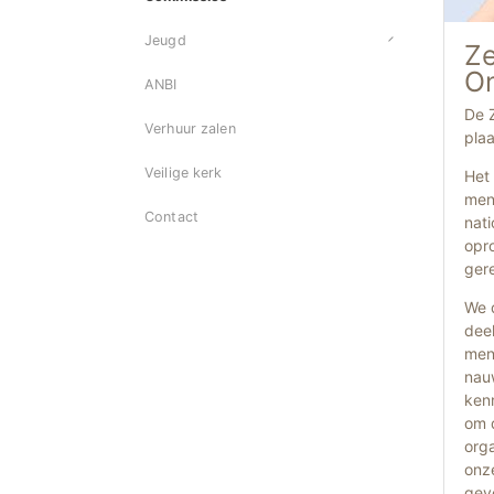
Jeugd
Ze
On
ANBI
De 
Verhuur zalen
pla
Veilige kerk
Het 
mens
Contact
nati
opro
gere
We 
dee
mens
nau
kenn
om d
orga
onz
gev