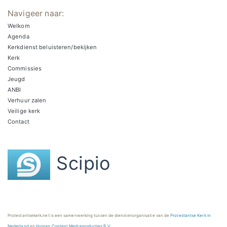
Navigeer naar:
Welkom
Agenda
Kerkdienst beluisteren/bekijken
Kerk
Commissies
Jeugd
ANBI
Verhuur zalen
Veilige kerk
Contact
Scipio
Protestantsekerk.net is een samenwerking tussen de dienstenorganisatie van de
Protestantse Kerk in
Nederland
en
Human Content Mediaproducties B.V.