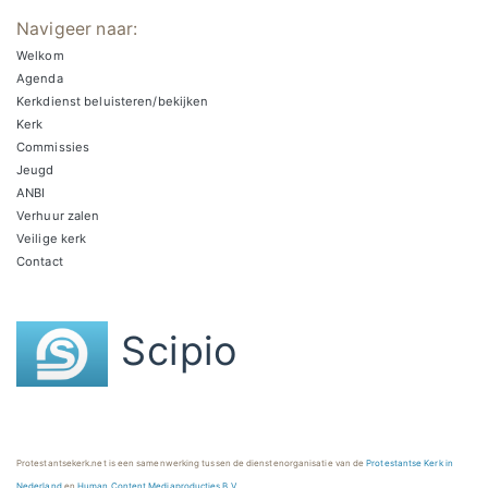
Navigeer naar:
Welkom
Agenda
Kerkdienst beluisteren/bekijken
Kerk
Commissies
Jeugd
ANBI
Verhuur zalen
Veilige kerk
Contact
Scipio
Protestantsekerk.net is een samenwerking tussen de dienstenorganisatie van de
Protestantse Kerk in
Nederland
en
Human Content Mediaproducties B.V.