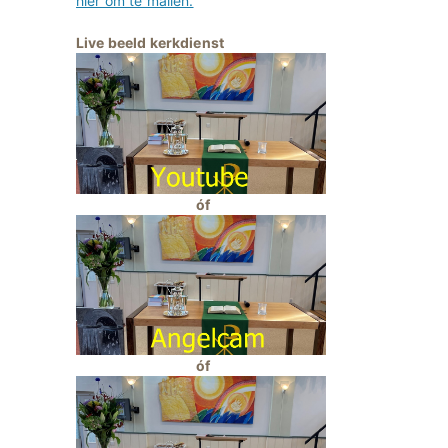
hier om te mailen.
Live beeld kerkdienst
óf
óf