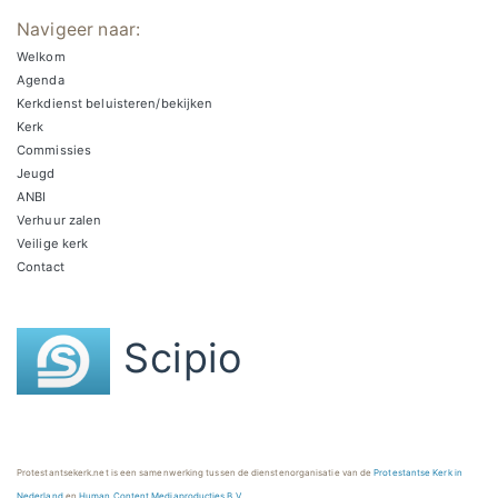
Navigeer naar:
Welkom
Agenda
Kerkdienst beluisteren/bekijken
Kerk
Commissies
Jeugd
ANBI
Verhuur zalen
Veilige kerk
Contact
Scipio
Protestantsekerk.net is een samenwerking tussen de dienstenorganisatie van de
Protestantse Kerk in
Nederland
en
Human Content Mediaproducties B.V.