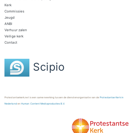
Kerk
Commissies
Jeugd
ANBI
Verhuur zalen
Veilige kerk
Contact
Scipio
Protestantsekerk.net is een samenwerking tussen de dienstenorganisatie van de
Protestantse Kerk in
Nederland
en
Human Content Mediaproducties B.V.