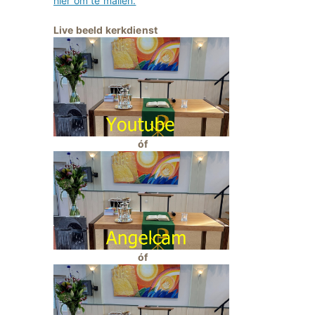
hier om te mailen.
Live beeld kerkdienst
óf
óf