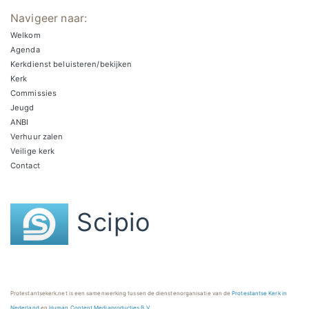
Navigeer naar:
Welkom
Agenda
Kerkdienst beluisteren/bekijken
Kerk
Commissies
Jeugd
ANBI
Verhuur zalen
Veilige kerk
Contact
Scipio
Protestantsekerk.net is een samenwerking tussen de dienstenorganisatie van de
Protestantse Kerk in
Nederland
en
Human Content Mediaproducties B.V.