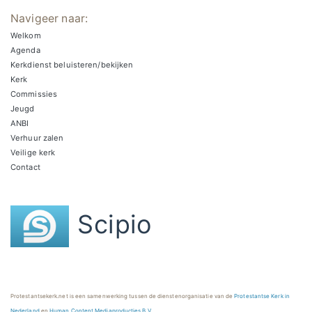
Navigeer naar:
Welkom
Agenda
Kerkdienst beluisteren/bekijken
Kerk
Commissies
Jeugd
ANBI
Verhuur zalen
Veilige kerk
Contact
Scipio
Protestantsekerk.net is een samenwerking tussen de dienstenorganisatie van de
Protestantse Kerk in
Nederland
en
Human Content Mediaproducties B.V.