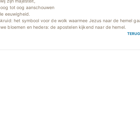
wij zijn majesteit,
 oog tot oog aanschouwen
lle eeuwigheid.
skruid: het symbool voor de wolk waarmee Jezus naar de hemel gaa
uwe bloemen en hedera: de apostelen kijkend naar de hemel.
TERU