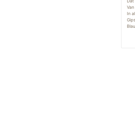
Dat 
Van
In a
Gip
Bla