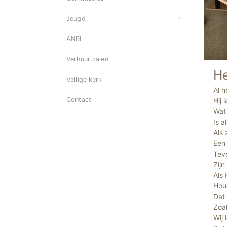
Jeugd
ANBI
Verhuur zalen
He
Veilige kerk
Al h
Contact
Hij 
Wat
Is a
Als
Een
Tev
Zij
Als
Houd
Dat 
Zoal
Wij 