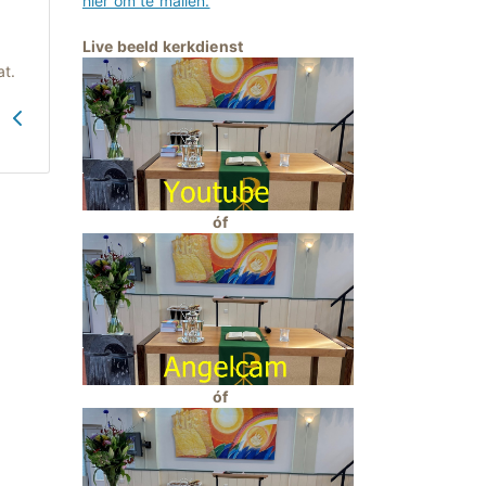
hier om te mailen.
Live beeld kerkdienst
t.
G
óf
óf