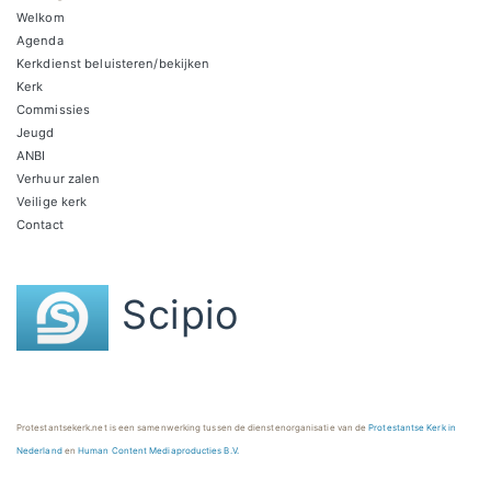
Welkom
Agenda
Kerkdienst beluisteren/bekijken
Kerk
Commissies
Jeugd
ANBI
Verhuur zalen
Veilige kerk
Contact
Scipio
Protestantsekerk.net is een samenwerking tussen de dienstenorganisatie van de
Protestantse Kerk in
Nederland
en
Human Content Mediaproducties B.V.