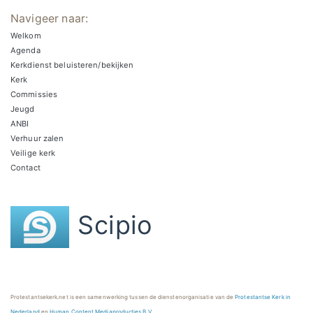
Navigeer naar:
Welkom
Agenda
Kerkdienst beluisteren/bekijken
Kerk
Commissies
Jeugd
ANBI
Verhuur zalen
Veilige kerk
Contact
Scipio
Protestantsekerk.net is een samenwerking tussen de dienstenorganisatie van de
Protestantse Kerk in
Nederland
en
Human Content Mediaproducties B.V.