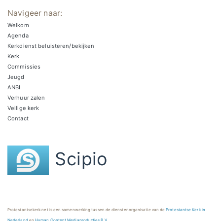
Navigeer naar:
Welkom
Agenda
Kerkdienst beluisteren/bekijken
Kerk
Commissies
Jeugd
ANBI
Verhuur zalen
Veilige kerk
Contact
Scipio
Protestantsekerk.net is een samenwerking tussen de dienstenorganisatie van de
Protestantse Kerk in
Nederland
en
Human Content Mediaproducties B.V.