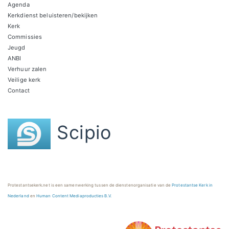
Agenda
Kerkdienst beluisteren/bekijken
Kerk
Commissies
Jeugd
ANBI
Verhuur zalen
Veilige kerk
Contact
Scipio
Protestantsekerk.net is een samenwerking tussen de dienstenorganisatie van de
Protestantse Kerk in
Nederland
en
Human Content Mediaproducties B.V.