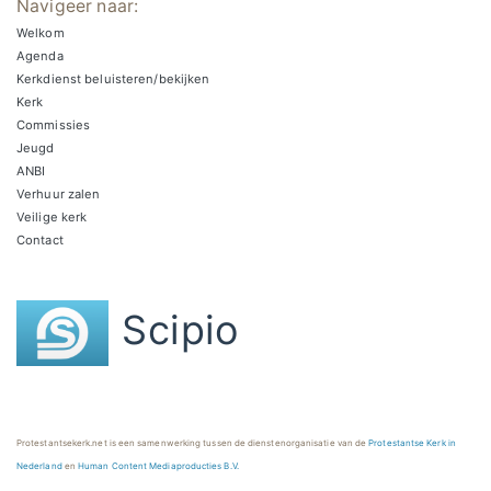
Navigeer naar:
Welkom
Agenda
Kerkdienst beluisteren/bekijken
Kerk
Commissies
Jeugd
ANBI
Verhuur zalen
Veilige kerk
Contact
Scipio
Protestantsekerk.net is een samenwerking tussen de dienstenorganisatie van de
Protestantse Kerk in
Nederland
en
Human Content Mediaproducties B.V.