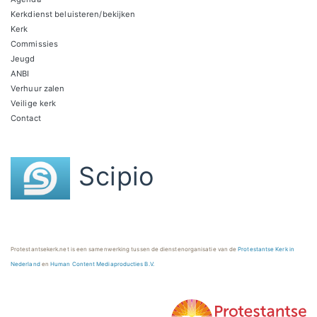
Kerkdienst beluisteren/bekijken
Kerk
Commissies
Jeugd
ANBI
Verhuur zalen
Veilige kerk
Contact
Scipio
Protestantsekerk.net is een samenwerking tussen de dienstenorganisatie van de
Protestantse Kerk in
Nederland
en
Human Content Mediaproducties B.V.