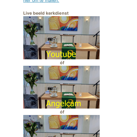
hier om te mailen.
Live beeld kerkdienst
óf
óf