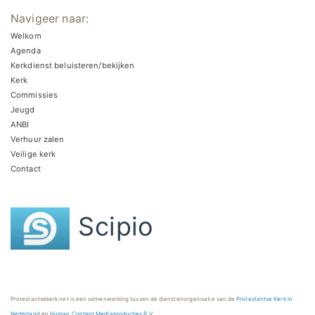
Navigeer naar:
Welkom
Agenda
Kerkdienst beluisteren/bekijken
Kerk
Commissies
Jeugd
ANBI
Verhuur zalen
Veilige kerk
Contact
Scipio
Protestantsekerk.net is een samenwerking tussen de dienstenorganisatie van de
Protestantse Kerk in
Nederland
en
Human Content Mediaproducties B.V.