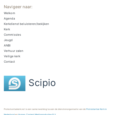
Navigeer naar:
Welkom
Agenda
Kerkdienst beluisteren/bekijken
Kerk
Commissies
Jeugd
ANBI
Verhuur zalen
Veilige kerk
Contact
Scipio
Protestantsekerk.net is een samenwerking tussen de dienstenorganisatie van de
Protestantse Kerk in
Nederland
en
Human Content Mediaproducties B.V.