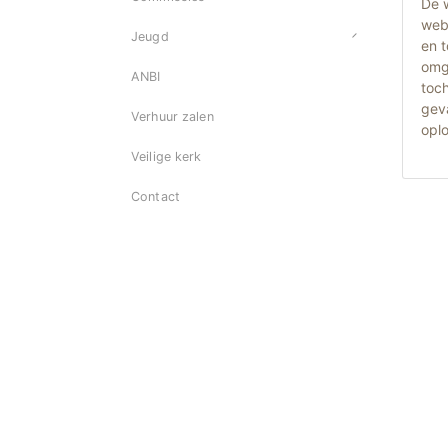
De 
web
Jeugd
en 
omg
ANBI
toch
gev
Verhuur zalen
opl
Veilige kerk
Contact