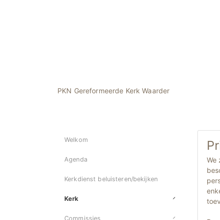
PKN Gereformeerde Kerk Waarder
Welkom
Pr
We 
Agenda
besc
Kerkdienst beluisteren/bekijken
pers
enke
Kerk
toe
Commissies