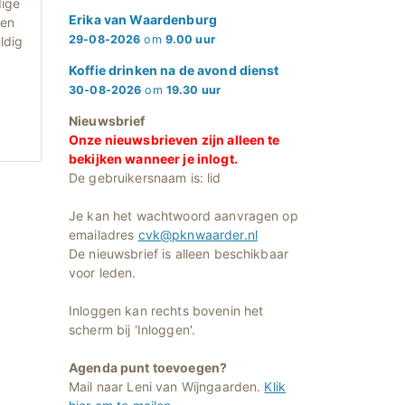
dige
Erika van Waardenburg
pen
29-08-2026
om
9.00 uur
ldig
d
Koffie drinken na de avond dienst
30-08-2026
om
19.30 uur
Nieuwsbrief
Onze nieuwsbrieven zijn alleen te
bekijken wanneer je inlogt.
De gebruikersnaam is: lid
Je kan het wachtwoord aanvragen op
emailadres
cvk@pknwaarder.nl
De nieuwsbrief is alleen beschikbaar
voor leden.
Inloggen kan rechts bovenin het
scherm bij 'Inloggen'.
Agenda punt toevoegen?
Mail naar Leni van Wijngaarden.
Klik