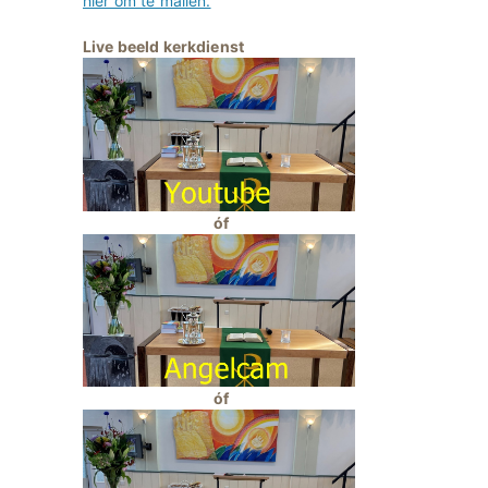
hier om te mailen.
Live beeld kerkdienst
óf
óf