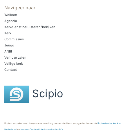
Navigeer naar:
Welkom
Agenda
Kerkdienst beluisteren/bekijken
Kerk
Commissies
Jeugd
ANBI
Verhuur zalen
Veilige kerk
Contact
Scipio
Protestantsekerk.net is een samenwerking tussen de dienstenorganisatie van de
Protestantse Kerk in
Nederland
en
Human Content Mediaproducties B.V.