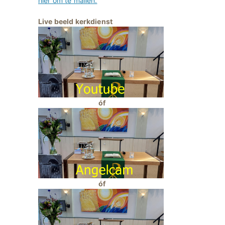
hier om te mailen.
Live beeld kerkdienst
óf
óf