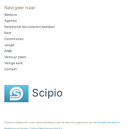
Navigeer naar:
Welkom
Agenda
Kerkdienst beluisteren/bekijken
Kerk
Commissies
Jeugd
ANBI
Verhuur zalen
Veilige kerk
Contact
Scipio
Protestantsekerk.net is een samenwerking tussen de dienstenorganisatie van de
Protestantse Kerk in
Nederland
en
Human Content Mediaproducties B.V.