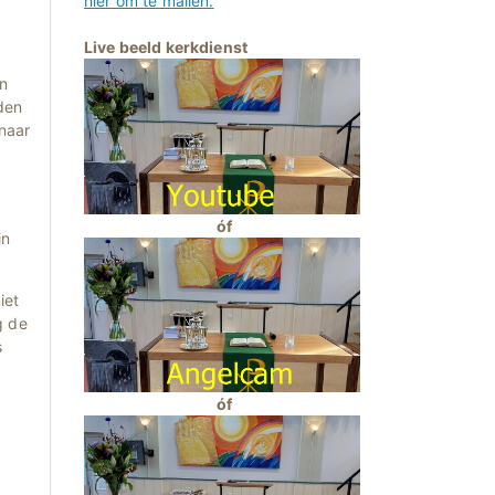
hier om te mailen.
Live beeld kerkdienst
n
den
 naar
óf
in
iet
g de
s
óf