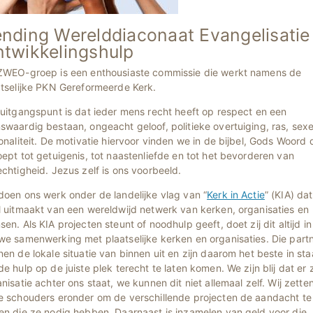
nding Werelddiaconaat Evangelisatie
twikkelingshulp
ZWEO-groep is een enthousiaste commissie die werkt namens de
atselijke PKN Gereformeerde Kerk.
uitgangspunt is dat ieder mens recht heeft op respect en een
waardig bestaan, ongeacht geloof, politieke overtuiging, ras, sexe
onaliteit. De motivatie hiervoor vinden we in de bijbel, Gods Woord 
ept tot getuigenis, tot naastenliefde en tot het bevorderen van
chtigheid. Jezus zelf is ons voorbeeld.
doen ons werk onder de landelijke vlag van “
Kerk in Actie
” (KIA) dat
l uitmaakt van een wereldwijd netwerk van kerken, organisaties en
en. Als KIA projecten steunt of noodhulp geeft, doet zij dit altijd in
we samenwerking met plaatselijke kerken en organisaties. Die part
en de lokale situatie van binnen uit en zijn daarom het beste in sta
e hulp op de juiste plek terecht te laten komen. We zijn blij dat er 
nisatie achter ons staat, we kunnen dit niet allemaal zelf. Wij zette
e schouders eronder om de verschillende projecten de aandacht te
en die ze nodig hebben. Daarnaast is inzamelen van geld voor die