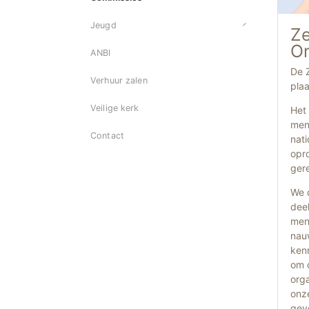
Jeugd
Ze
On
ANBI
De 
Verhuur zalen
pla
Veilige kerk
Het 
mens
Contact
nati
opro
gere
We 
dee
mens
nau
kenn
om d
orga
onz
gev