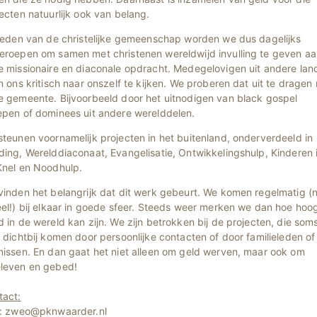
ecten natuurlijk ook van belang.
 leden van de christelijke gemeenschap worden we dus dagelijks
eroepen om samen met christenen wereldwijd invulling te geven aa
e missionaire en diaconale opdracht. Medegelovigen uit andere lan
n ons kritisch naar onszelf te kijken. We proberen dat uit te dragen
e gemeente. Bijvoorbeeld door het uitnodigen van black gospel
epen of dominees uit andere werelddelen.
teunen voornamelijk projecten in het buitenland, onderverdeeld in
ing, Werelddiaconaat, Evangelisatie, Ontwikkelingshulp, Kinderen 
Knel en Noodhulp.
inden het belangrijk dat dit werk gebeurt. We komen regelmatig (n
el!) bij elkaar in goede sfeer. Steeds weer merken we dan hoe hoo
 in de wereld kan zijn. We zijn betrokken bij de projecten, die som
 dichtbij komen door persoonlijke contacten of door familieleden of
nissen. En dan gaat het niet alleen om geld werven, maar ook om
leven en gebed!
tact:
l: zweo@pknwaarder.nl