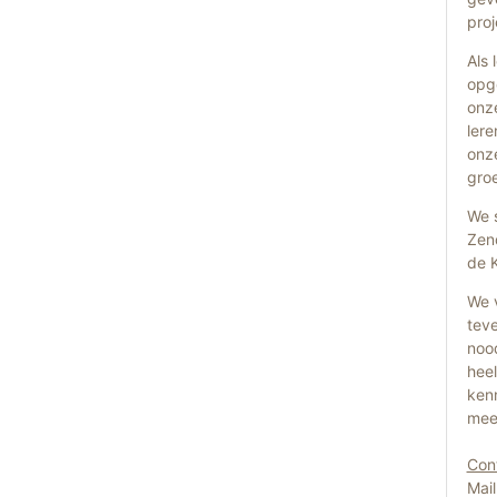
proj
Als
opg
onz
lere
onz
gro
We s
Zend
de 
We v
teve
nood
heel
ken
mee
Con
Mai