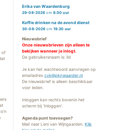
Erika van Waardenburg
29-08-2026
om
9.00 uur
Koffie drinken na de avond dienst
30-08-2026
om
19.30 uur
Nieuwsbrief
Onze nieuwsbrieven zijn alleen te
bekijken wanneer je inlogt.
 of
De gebruikersnaam is: lid
dat
Je kan het wachtwoord aanvragen op
emailadres
cvk@pknwaarder.nl
De nieuwsbrief is alleen beschikbaar
voor leden.
ners
Inloggen kan rechts bovenin het
at
scherm bij 'Inloggen'.
zo’n
n
Agenda punt toevoegen?
Mail naar Leni van Wijngaarden.
Klik