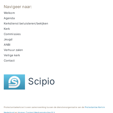
Navigeer naar:
Welkom
Agenda
Kerkdienst beluisteren/bekijken
Kerk
Commissies
Jeugd
ANBI
Verhuur zalen
Veilige kerk
Contact
Scipio
Protestantsekerk.net is een samenwerking tussen de dienstenorganisatie van de
Protestantse Kerk in
Nederland
en
Human Content Mediaproducties B.V.