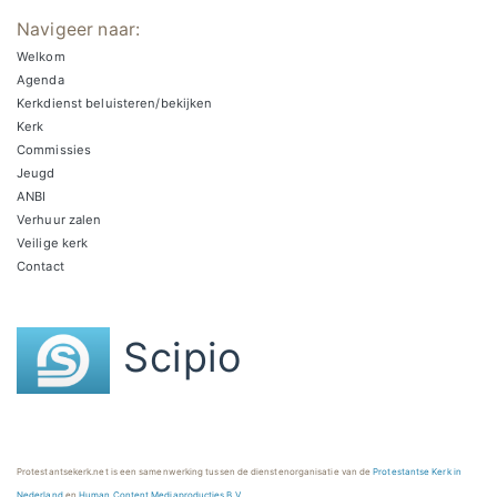
Navigeer naar:
Welkom
Agenda
Kerkdienst beluisteren/bekijken
Kerk
Commissies
Jeugd
ANBI
Verhuur zalen
Veilige kerk
Contact
Scipio
Protestantsekerk.net is een samenwerking tussen de dienstenorganisatie van de
Protestantse Kerk in
Nederland
en
Human Content Mediaproducties B.V.